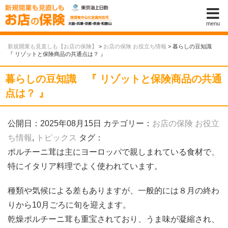
menu
新規開業も見直しも【お店の保険】
>
お店の保険 お役立ち情報
>
暮らしの豆知識
『 リゾットと保険商品の共通点は？ 』
暮らしの豆知識 『 リゾットと保険商品の共通
点は？ 』
公開日：2025年08月15日
カテゴリー：
お店の保険 お役立
ち情報
,
トピックス
タグ：
ポルチーニ茸は主にヨーロッパで親しまれている食材で、
特にイタリア料理でよく使われています。
種類や気候による差もありますが、一般的には８月の終わ
りから10月ごろに旬を迎えます。
乾燥ポルチーニ茸も重宝されており、うま味が凝縮され、