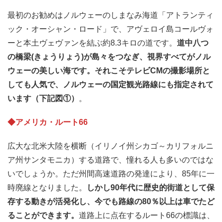
最初のお勧めはノルウェーのしまなみ海道「アトランティ
ック・オーシャン・ロード」で、アヴェロイ島コールヴォ
ーと本土ヴェヴァンを結ぶ約8.3キロの道です。
道中八つ
の橋梁(きょうりょう)が島々をつなぎ、視界すべてがノル
ウェーの美しい海です。
それこそテレビCMの撮影場所と
しても人気で、ノルウェーの国定観光路線にも指定されて
います（下記図①）
。
◆アメリカ・ルート66
広大な北米大陸を横断（イリノイ州シカゴ～カリフォルニ
ア州サンタモニカ）する道路で、憧れる人も多いのではな
いでしょうか。ただ州間高速道路の発達により、85年に一
時廃線となりました。
しかし90年代に歴史的街道として保
存する動きが活発化し、今でも路線の80％以上は車でたど
ることができます。
道路上に点在するルート66の標識は、